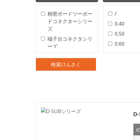
精密ボードツーボー
/
ドコネクターシリー
0.40
ズ
0.50
端子台コネクタシリ
0.60
ーズ
0.80
精密基板対基板コネ
クタ
1.00
検索けんさく
基板対基板コネクタ
1.25
電線対基板コネクタ
1.27
シリーズ
1.50
電線対基板コネクタ
2.00
シリーズ
2.20
D
電線対基板コネクタ
2.29
ワイヤー・トゥ・ボ
ピ
2.50
ード コネクトロン