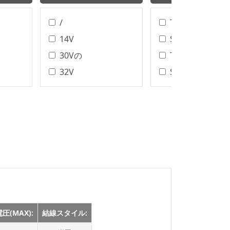
/
T/H、SMT
14V
SMTの
30Vの
T/H
32V
SMT樹脂
32Vの
ディップ
40Vの
ワイヤボンディ
アセンブリタイ
48V
DIP/SMT
50V(50V)
IDCの
50Vの
縮らす
60Vの
半田
100V
100Vの
圧(MAX):
結線スタイル:
125Vの