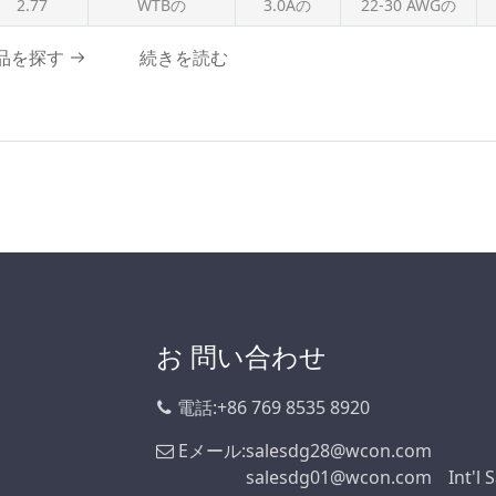
WTB、WTW
2.77
WTBの
3.0Aの
22-30 AWGの
m
2.0 A
2.1A級
品を探す
続きを読む
2.4A
2.5Aの
3.0A
3.0Aの
3Aの
3.2A
3.9Aの
4A
お 問い合わせ
4.0A
4.7A
電話:
+86 769 8535 8920
4.8Aの
Eメール:
salesdg28@wcon.com
5.0A
salesdg01@wcon.com
Int'l 