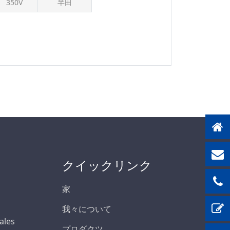
350V
半田
125V
150V
150 V
150Vの
160V
175V
200V
225Vの
250Vの
250V
クイックリンク
250 V
300V
家
300Vの
我々について
300 V
Sales
プロダクツ