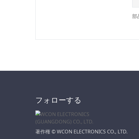
シリーズ
2.50/5.0m
WF2011シリーズ
2.54
部
車載標準シリーズ
2.54mm
Terminal Blocks
2.77
Connector Series
3.00
M8シリーズ
3.20
Precision Board To
3.50
Board Connector
3.50*2.50
Wire To Board
3.81
Connector Series
3.96
IDCシリーズ
フォローする
4.00
ディスクリートワイ
ヤ
4.14
IDC&FPCの
4.19
著作権 © WCON ELECTRONICS CO., LTD.
自動車用ケーブル
4.20