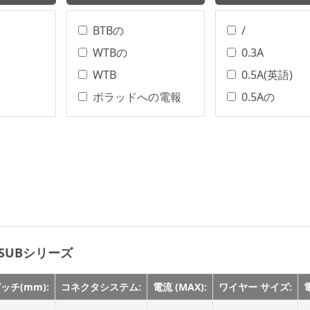
BTBの
/
WTBの
0.3A
WTB
0.5A(英語)
ボラッドへの電報
0.5Aの
ワイヤー・トゥ・ボ
0.5A
ード
0.75Aの
ターミナルブロック
0.75A(英語)
Wire To Board
0.8A
丸型コネクタ
0.8Aの
BTB
1.0Aの
Board To Board
-SUBシリーズ
1.2Aの
WTWの
1.5Aの
ッチ(mm):
コネクタシステム:
電流 (MAX):
ワイヤー サイズ:
電
WTB、BTB
2.0Aの