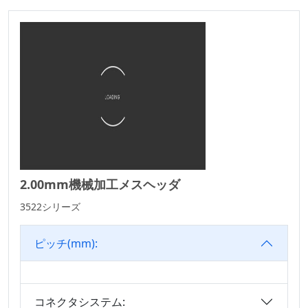
D-SUBコネクタシリ
6.35
ーズ
6.50
ミニ ジャンパ コネ
クタ シリーズ
7.50
太陽光発電シリーズ
7.62
WDシリーズコネク
10.16
タ
高速基板対基板コネ
クタ
標準IDCシリーズ
2.00mm機械加工メスヘッダ
ICソケットコネクタ
3522シリーズ
シリーズ
ボックス ヘッダー
ピッチ(mm):
コネクタ シリーズ
SPCコネクタシリー
ズ
コネクタシステム: