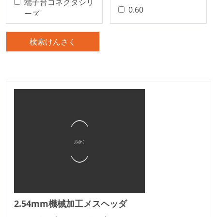
端子台コネクタシリ
0.60
ーズ
0.80
精密基板対基板コネ
クタ
1.00
検索けんさく
基板対基板コネクタ
1.25
電線対基板コネクタ
1.27
シリーズ
1.50
電線対基板コネクタ
2.00
シリーズ
2.20
電線対基板コネクタ
2.29
ワイヤー・トゥ・ボ
2.50
ード コネクトロン
シリーズ
2.50/5.0mm
WF2011シリーズ
2.54
車載標準シリーズ
2.54mm
2.54mm機械加工メスヘッダ
Terminal Blocks
2.77