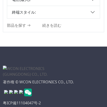
PSPコネクタシリー
ズ
終端スタイル:
メスヘッダコネクタ
シリーズ
部品を探す
続きを読む
ピンヘッダコネクタ
シリーズ
自動車防水シリーズ
ピンヘッダコネクト
ロン
フローティング基板
対基板コネクタ
著作権 © WCON ELECTRONICS CO., LTD.
粤ICP備11104047号-2