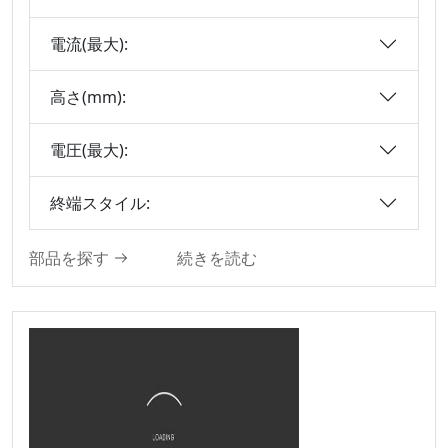
MRCコネクタシリ
ーズ
電流(最大):
ボックス - ヘッダー
- コネクタ
高さ(mm):
センサコネクタシリ
ーズ
電圧(最大):
エジェクタ ヘッダ
終端スタイル:
コネクタ シリーズ
ボックスヘッダーコ
部品を探す
続きを読む
ネクタ
メス ヘッダ コネク
タ シリーズ
SCSIコネクタシリー
ズ
ミニDINコネクタシ
リーズ