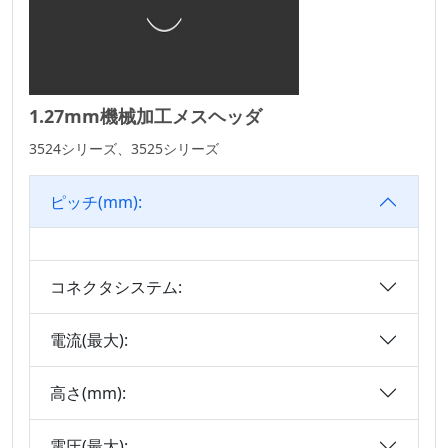
SICコネクタシリー
ズ
マイクロI/Oシリー
ズ
1.27mm機械加工メスヘッダ
DFCN コネクタ シ
リーズ
3524シリーズ、3525シリーズ
機械加工メス ヘッ
ピッチ(mm):
ダ コネクタ シリー
ズ
機械加工ピンヘッダ
ーシリーズ
コネクタシステム:
DIN 41612 コネク
電流(最大):
タ シリーズ
オートモーティブ・
高さ(mm):
スタンダード・シリ
ーズ
電圧(最大):