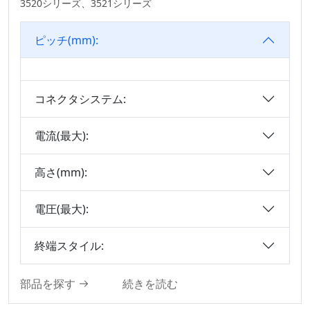
3520シリーズ、3521シリーズ
Connector Series
3.00
M8シリーズ
3.20
ピッチ(mm):
Precision Board To
3.50
Board Connector
3.50*2.50
Wire To Board
コネクタシステム:
3.81
Connector Series
3.96
IDCシリーズ
電流(最大):
4.00
ディスクリートワイ
ヤ
4.14
高さ(mm):
IDC&FPCの
4.19
電圧(最大):
自動車用ケーブル
4.20
オス&メス2 In 1基
5.00
終端スタイル:
板対基板コネクタシ
5.0×5.6mm
リーズ
5.08
部品を探す
続きを読む
モーターコネクタ
6.00