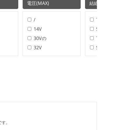
電圧(MAX)
結線スタイル
/
T/H、SMT
14V
SMTの
30Vの
T/H
32V
SMT樹脂
32Vの
ディップ
40Vの
ワイヤボンディ
アセンブリタイ
48V
DIP/SMT
50V(50V)
IDCの
50Vの
縮らす
60Vの
半田
100V
100Vの
です。