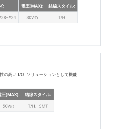
125Vの
ズ:
電圧(MAX):
結線スタイル:
125V
28~#24
30Vの
T/H
150V
150 V
150Vの
160V
175V
200V
頼性の高い I/O ソリューションとして機能
225Vの
250Vの
圧(MAX):
結線スタイル:
250V
50Vの
T/H、SMT
250 V
300V
300Vの