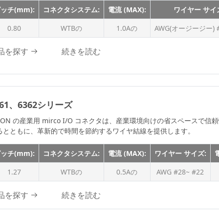
2.0Aの
ッチ(mm):
コネクタシステム:
電流 (MAX):
ワイヤー サイ
WTB、WTW
m
2.0 A
0.80
WTBの
1.0Aの
AWG(オージージー) #
2.1A級
2.4A
品を探す
続きを読む
2.5Aの
3.0A
3.0Aの
361、6362シリーズ
3Aの
CON の産業用 mirco I/O コネクタは、産業環境向けの省スペースで信
3.2A
るとともに、革新的で時間を節約するワイヤ結線を提供します。
3.9Aの
ッチ(mm):
コネクタシステム:
電流 (MAX):
ワイヤー サイズ:
電
4A
1.27
WTBの
0.5Aの
AWG #28~ #22
4.0A
4.7A
品を探す
続きを読む
4.8Aの