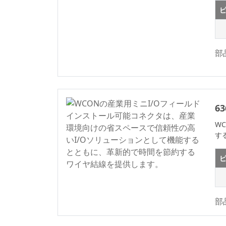
2.50
ード コネクトロン
ピ
シリーズ
2.50/5.0m
WF2011シリーズ
2.54
車載標準シリーズ
2.54mm
部
Terminal Blocks
2.77
Connector Series
3.00
M8シリーズ
3.20
6
Precision Board To
3.50
Board Connector
W
3.50*2.50
す
Wire To Board
3.81
Connector Series
ピ
3.96
IDCシリーズ
4.00
ディスクリートワイ
ヤ
4.14
部
IDC&FPCの
4.19