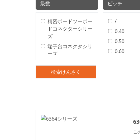
級数
ピッチ
精密ボードツーボー
/
ドコネクターシリー
0.40
ズ
0.50
端子台コネクタシリ
0.60
ーズ
0.80
精密基板対基板コネ
クタ
1.00
検索けんさく
基板対基板コネクタ
1.25
電線対基板コネクタ
1.27
シリーズ
1.50
電線対基板コネクタ
2.00
シリーズ
2.20
6
電線対基板コネクタ
2.29
こ
ワイヤー・トゥ・ボ