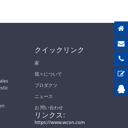
300 V
350V
400V
450Vの
500V
600V
クイックリンク
630V
家
1500V
我々について
Sales
プロダクツ
stic
ニュース
en
お 問い合わせ
リンクス:
https://www.wcon.com