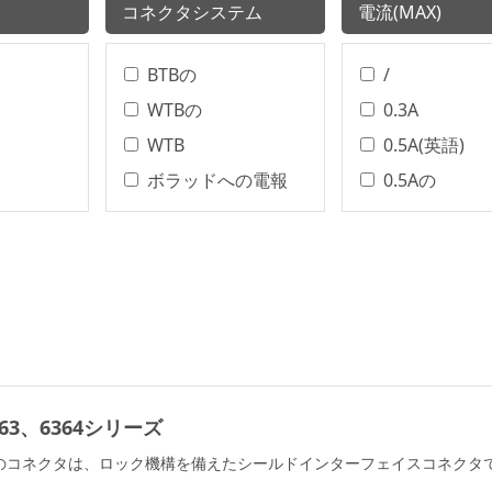
コネクタシステム
電流(MAX)
BTBの
/
WTBの
0.3A
WTB
0.5A(英語)
ボラッドへの電報
0.5Aの
ワイヤー・トゥ・ボ
0.5A
ード
0.75Aの
ターミナルブロック
0.75A(英語)
Wire To Board
0.8A
丸型コネクタ
0.8Aの
BTB
1.0Aの
Board To Board
363、6364シリーズ
1.2Aの
WTWの
1.5Aの
のコネクタは、ロック機構を備えたシールドインターフェイスコネクタ
WTB、BTB