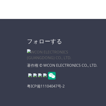
自動車用ケーブル
4.20
オス&メス2 In 1基
5.00
板対基板コネクタシ
5.0×5.6m
リーズ
5.08
モーターコネクタ
6.00
D-SUBコネクタシリ
6.35
フォローする
ーズ
6.50
ミニ ジャンパ コネ
クタ シリーズ
7.50
太陽光発電シリーズ
7.62
著作権 © WCON ELECTRONICS CO., LTD.
WDシリーズコネク
10.16
タ
高速基板対基板コネ
粤ICP備11104047号-2
クタ
標準IDCシリーズ
ICソケットコネクタ