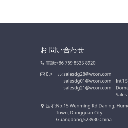
5.0A
5A
m
5.0Aの
7.0Aの
8.0Aの
8.0A(8.0A)
お 問い合わせ
9.0A
電話:
+86 769 8535 8920
9.5Aの
Eメール:
salesdg28@wcon.com
10.0Aの
salesdg01@wcon.com
Int'l 
10.0 A
salesdg21@wcon.com
Dome
12.0 A
Sales
12.0A
足す
:
No.15 Wenming Rd.Daning, Hum
12.0Aの
Town, Dongguan City
Guangdong,523930.China
15.0Aの