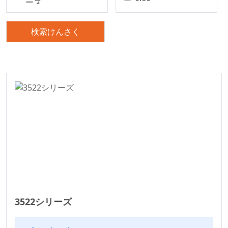
ーズ
0.80
精密基板対基板コネ
クタ
1.00
検索けんさく
基板対基板コネクタ
1.25
電線対基板コネクタ
1.27
シリーズ
1.50
電線対基板コネクタ
2.00
シリーズ
2.20
電線対基板コネクタ
2.29
ワイヤー・トゥ・ボ
2.50
ード コネクトロン
シリーズ
2.50/5.0mm
WF2011シリーズ
2.54
車載標準シリーズ
2.54mm
3522シリーズ
Terminal Blocks
2.77
Connector Series
3.00