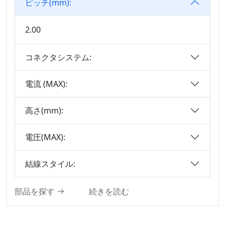
ピッチ(mm):
M8シリーズ
3.20
Precision Board To
2.00
3.50
Board Connector
3.50*2.50
Wire To Board
コネクタシステム:
3.81
Connector Series
3.96
IDCシリーズ
電流 (MAX):
4.00
ディスクリートワイ
高さ(mm):
ヤ
4.14
IDC&FPCの
4.19
電圧(MAX):
自動車用ケーブル
4.20
オス&メス2 In 1基
5.00
結線スタイル:
板対基板コネクタシ
5.0×5.6mm
リーズ
5.08
部品を探す
続きを読む
モーターコネクタ
6.00
D-SUBコネクタシリ
6.35