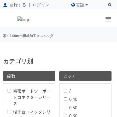
登録する
|
ログイン
言語
家
2.00mm機械加工メスヘッダ
カテゴリ別
級数
ピッチ
精密ボードツーボー
/
ドコネクターシリー
0.40
ズ
0.50
端子台コネクタシリ
0.60