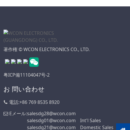
ーズ
6.50
ミニ ジャンパ コネ
クタ シリーズ
7.50
太陽光発電シリーズ
7.62
WDシリーズコネク
10.16
タ
著作権 © WCON ELECTRONICS CO., LTD.
高速基板対基板コネ
クタ
標準IDCシリーズ
粤ICP備11104047号-2
ICソケットコネクタ
シリーズ
お 問い合わせ
ボックス ヘッダー
コネクタ シリーズ
電話:
+86 769 8535 8920
SPCコネクタシリー
Eメール:
salesdg28@wcon.com
ズ
salesdg01@wcon.com
Int'l Sales
MRCコネクタシリ
salesdg21@wcon.com
Domestic Sales