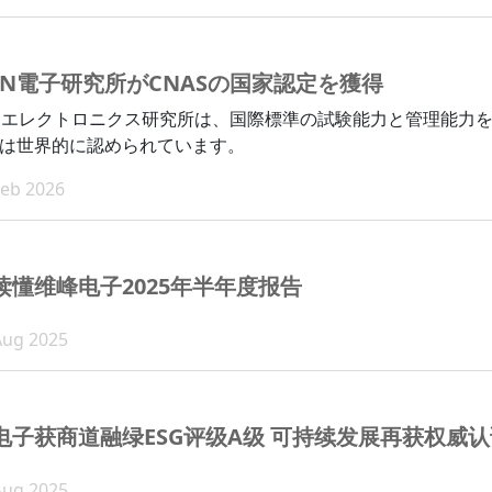
ON電子研究所がCNASの国家認定を獲得
Nエレクトロニクス研究所は、国際標準の試験能力と管理能力を
は世界的に認められています。
Feb 2026
读懂维峰电子2025年半年度报告
Aug 2025
电子获商道融绿ESG评级A级 可持续发展再获权威认
Aug 2025