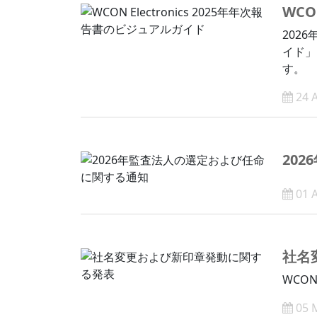
WCO
2026
イド」
す。
24 
20
01 
社名
WCO
05 