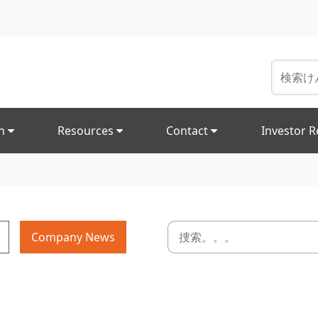
on
Resources
Contact
Investor R
Company News