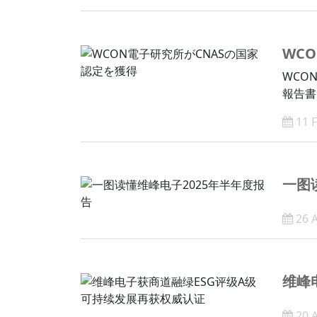
WC
WCO
報告書
11 
一图
26 
维峰
20 