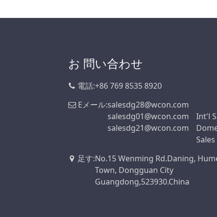
お 問い合わせ
電話:
+86 769 8535 8920
Eメール:
salesdg28@wcon.com
salesdg01@wcon.com
Int'l 
salesdg21@wcon.com
Dome
Sales
足す
:
No.15 Wenming Rd.Daning, Hum
Town, Dongguan City
Guangdong,523930.China