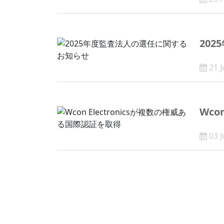
20
21 J
Wco
03 J