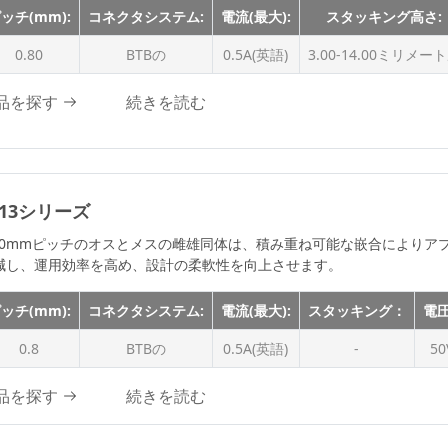
ッチ(mm):
コネクタシステム:
電流(最大):
スタッキング高さ:
0.80
BTBの
0.5A(英語)
3.00-14.00ミリメー
品を探す
続きを読む
613シリーズ
.80mmピッチのオスとメスの雌雄同体は、積み重ね可能な嵌合により
減し、運用効率を高め、設計の柔軟性を向上させます。
ッチ(mm):
コネクタシステム:
電流(最大):
スタッキング：
電圧
0.8
BTBの
0.5A(英語)
-
50
品を探す
続きを読む