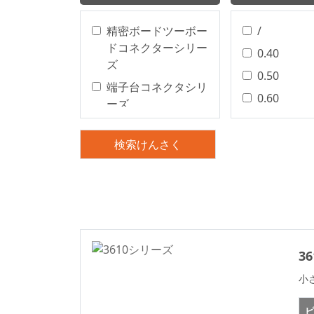
精密ボードツーボー
/
ドコネクターシリー
0.40
ズ
0.50
端子台コネクタシリ
0.60
ーズ
0.80
精密基板対基板コネ
クタ
1.00
検索けんさく
基板対基板コネクタ
1.25
電線対基板コネクタ
1.27
シリーズ
1.50
電線対基板コネクタ
2.00
シリーズ
2.20
3
電線対基板コネクタ
2.29
小
ワイヤー・トゥ・ボ
2.50
ード コネクトロン
ピ