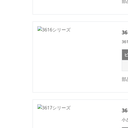
部
ボックス ヘッダー
コネクタ シリーズ
SPCコネクタシリー
ズ
3
MRCコネクタシリ
3
ーズ
ボックス - ヘッダー
ピ
- コネクタ
センサコネクタシリ
ーズ
部
エジェクタ ヘッダ
コネクタ シリーズ
ボックスヘッダーコ
ネクタ
3
メス ヘッダ コネク
小
タ シリーズ