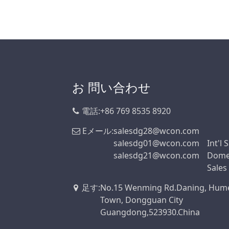
お 問い合わせ
電話:
+86 769 8535 8920
Eメール:
salesdg28@wcon.com
salesdg01@wcon.com
Int'l 
salesdg21@wcon.com
Dome
Sales
足す
:
No.15 Wenming Rd.Daning, Hum
Town, Dongguan City
Guangdong,523930.China