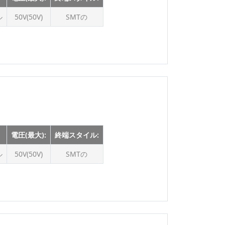
125V
ル
50V(50V)
SMTの
150V
150 V
150Vの
160V
175V
200V
225Vの
250Vの
電圧(最大):
終端スタイル:
250V
ル
50V(50V)
SMTの
250 V
300V
300Vの
300 V