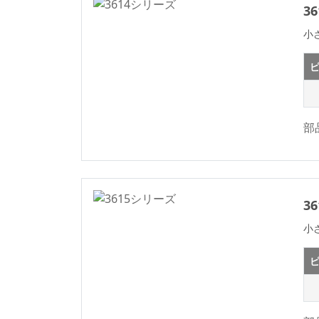
オス&メス2 In 1基
5.00
3
板対基板コネクタシ
5.0×5.6m
小
リーズ
5.08
モーターコネクタ
ピ
6.00
D-SUBコネクタシリ
6.35
ーズ
6.50
部
ミニ ジャンパ コネ
クタ シリーズ
7.50
太陽光発電シリーズ
7.62
WDシリーズコネク
10.16
3
タ
小
高速基板対基板コネ
クタ
ピ
標準IDCシリーズ
ICソケットコネクタ
シリーズ