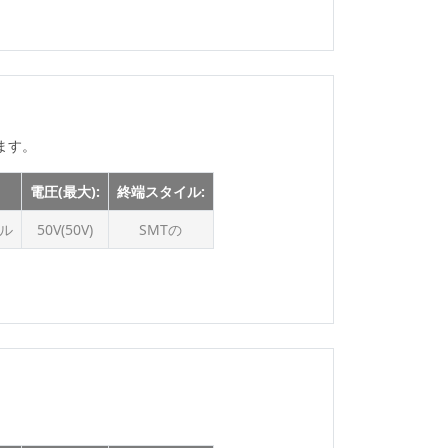
ます。
電圧(最大):
終端スタイル:
トル
50V(50V)
SMTの