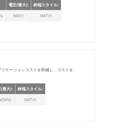
電圧(最大):
終端スタイル:
トル
60Vの
SMTの
アプリケーションコストを削減し、コストを
(最大):
終端スタイル:
V(50V)
SMTの