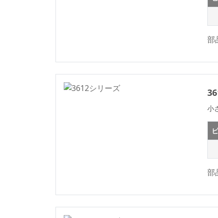
シリーズ
2.50/5.0m
WF2011シリーズ
2.54
車載標準シリーズ
2.54mm
部
Terminal Blocks
2.77
Connector Series
3.00
M8シリーズ
3.20
3
Precision Board To
3.50
Board Connector
小
3.50*2.50
Wire To Board
3.81
ピ
Connector Series
3.96
IDCシリーズ
4.00
ディスクリートワイ
部
ヤ
4.14
IDC&FPCの
4.19
自動車用ケーブル
4.20