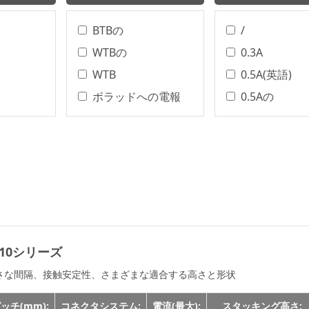
BTBの
/
WTBの
0.3A
WTB
0.5A(英語)
ボラッドへの電報
0.5Aの
ワイヤー・トゥ・ボ
0.5A
ード
0.75Aの
ターミナルブロック
0.75A(英語)
Wire To Board
0.8A
丸型コネクタ
0.8Aの
BTB
1.0Aの
Board To Board
610シリーズ
1.2Aの
WTWの
1.5Aの
さな間隔、接触安定性、さまざまな適合する高さと形状
WTB、BTB
2.0Aの
ッチ(mm):
コネクタシステム:
電流(最大):
スタッキング高さ: