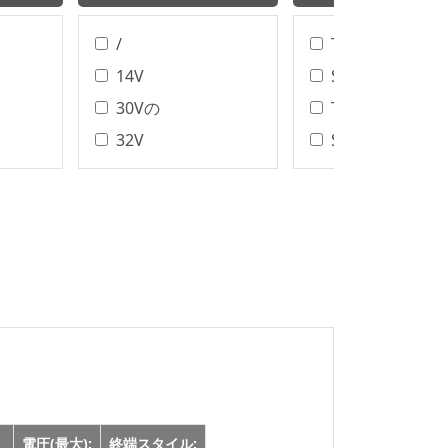
/
T/H、SMT
14V
SMTの
30Vの
T/H
32V
SMT樹脂
32Vの
ディップ
40Vの
ワイヤボンディ
アセンブリタイ
48V
DIP/SMT
50V(50V)
IDCの
50Vの
縮らす
60Vの
半田
100V
100Vの
125Vの
電圧(最大):
終端スタイル: