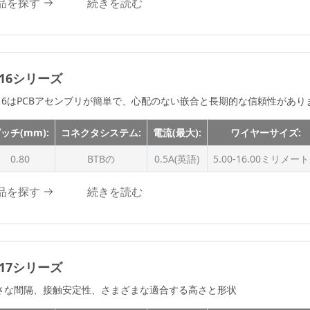
品を探す
続きを読む
24.0A
30.0A
30.0Aです
45.0Aの
616シリーズ
616はPCBアセンブリが簡単で、心配のない嵌合と長期的な信頼性があり
ッチ(mm):
コネクタシステム:
電流(最大):
ワイヤーサイズ:
0.80
BTBの
0.5A(英語)
5.00-16.00ミリメー
品を探す
続きを読む
617シリーズ
さな間隔、接触安定性、さまざまな適合する高さと形状