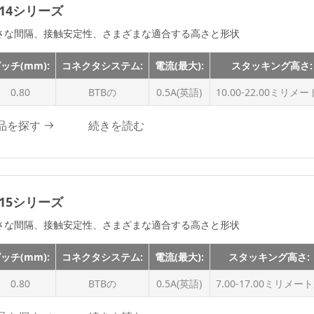
5A
614シリーズ
m
5.0Aの
さな間隔、接触安定性、さまざまな適合する高さと形状
7.0Aの
ッチ(mm):
コネクタシステム:
電流(最大):
スタッキング高さ:
8.0Aの
0.80
BTBの
0.5A(英語)
10.00-22.00ミリメ
8.0A(8.0A)
9.0A
品を探す
続きを読む
9.5Aの
10.0Aの
10.0 A
615シリーズ
12.0 A
さな間隔、接触安定性、さまざまな適合する高さと形状
12.0A
12.0Aの
ッチ(mm):
コネクタシステム:
電流(最大):
スタッキング高さ:
15.0Aの
0.80
BTBの
0.5A(英語)
7.00-17.00ミリメー
18.0Aの