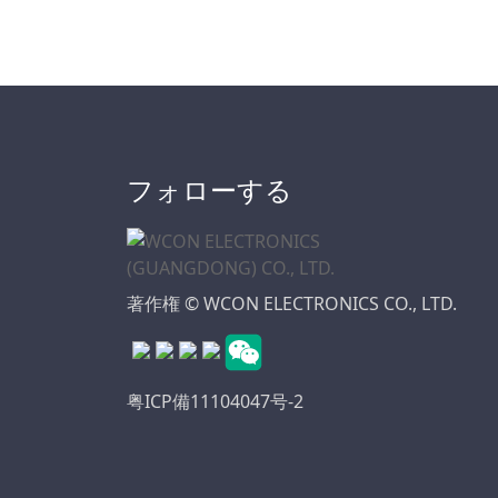
タ シリーズ
オートモーティブ・
スタンダード・シリ
ーズ
PSPコネクタシリー
ズ
フォローする
メスヘッダコネクタ
シリーズ
ピンヘッダコネクタ
シリーズ
著作権 © WCON ELECTRONICS CO., LTD.
自動車防水シリーズ
ピンヘッダコネクト
ロン
粤ICP備11104047号-2
フローティング基板
対基板コネクタ