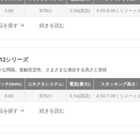
WTB、WTW
m
2.0 A
0.80
BTBの
0.5A(英語)
4.00-8.00ミリメート
2.1A級
2.4A
品を探す
続きを読む
2.5Aの
3.0A
3.0Aの
612シリーズ
3Aの
さな間隔、接触安定性、さまざまな適合する高さと形状
3.2A
3.9Aの
ッチ(mm):
コネクタシステム:
電流(最大):
スタッキング高さ:
4A
0.80
BTBの
0.5A(英語)
4.50-7.00ミリメート
4.0A
品を探す
続きを読む
4.7A
4.8Aの
5.0A