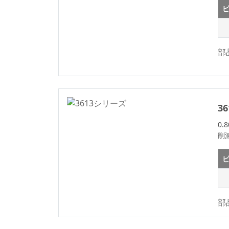
ピ
SCSIコネクタシリー
ズ
ミニDINコネクタシ
リーズ
部
SICコネクタシリー
ズ
マイクロI/Oシリー
3
ズ
DFCN コネクタ シ
0
削
リーズ
機械加工メス ヘッ
ピ
ダ コネクタ シリー
ズ
機械加工ピンヘッダ
部
ーシリーズ
DIN 41612 コネク